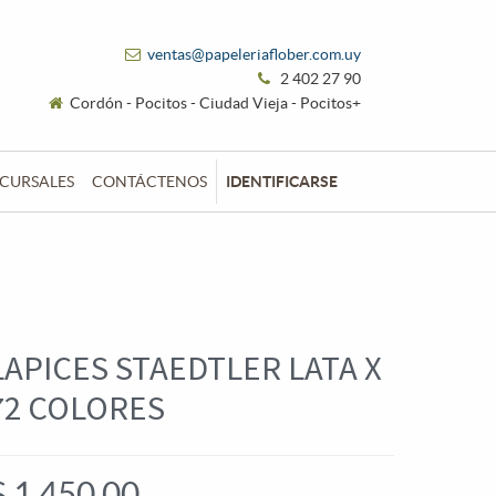
ventas@papeleriaflober.com.uy
2 402 27 90
Cordón - Pocitos - Ciudad Vieja - Pocitos+
CURSALES
CONTÁCTENOS
IDENTIFICARSE
LAPICES STAEDTLER LATA X
72 COLORES
$
1.450,00