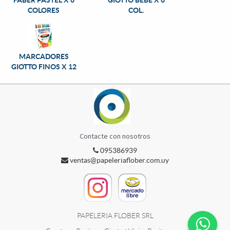
FABER PASTEL X 6
GIOTTO BEBE X 6
COLORES
COL.
MARCADORES
GIOTTO FINOS X 12
Contacte con nosotros
095386939
ventas@papeleriaflober.com.uy
PAPELERIA FLOBER SRL