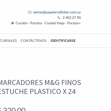
ventas@papeleriaflober.com.uy
2 402 27 90
Cordón - Pocitos - Ciudad Vieja - Pocitos+
CURSALES
CONTÁCTENOS
IDENTIFICARSE
MARCADORES M&G FINOS
ESTUCHE PLASTICO X 24
$
320,00