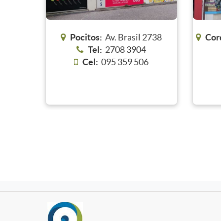
Pocitos:
Av. Brasil 2738
Cor
Tel:
2708 3904
Cel:
095 359 506