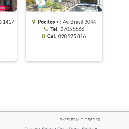
ó 1417
Pocitos + :
Av. Brasil 3044
Tel:
2705 5566
9
Cel:
098 975 816
PAPELERIA FLOBER SRL
Cordon - Pocitos - Ciudad Vieja
Pocitos +
-