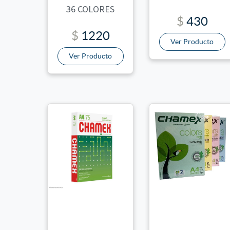
36 COLORES
$
430
$
1220
Ver Producto
Ver Producto