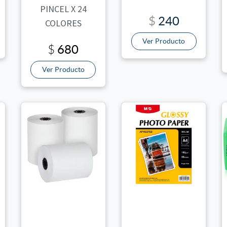
PINCEL X 24
$
240
COLORES
Ver Producto
680
$
Ver Producto