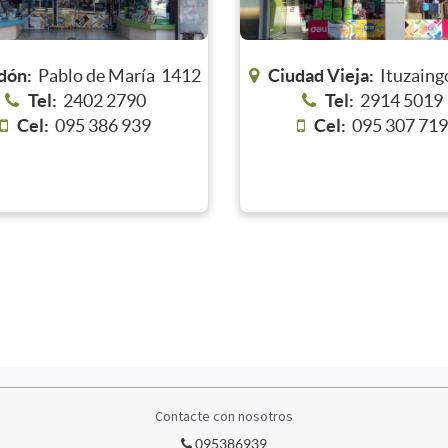
dón:
Pablo de María 1412
Ciudad Vieja:
Ituzaing
Tel:
2402 2790
Tel:
2914 5019
Cel:
095 386 939
Cel:
095 307 71
Contacte con nosotros
095386939