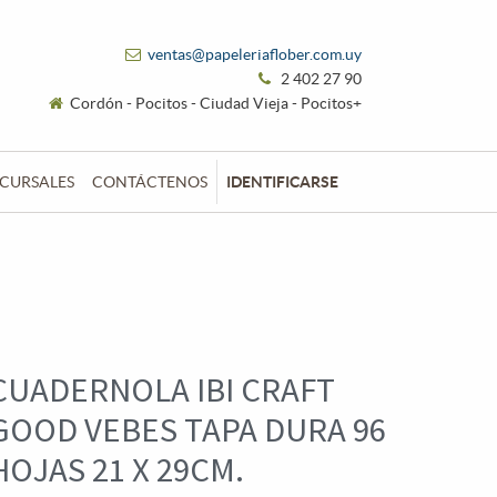
ventas@papeleriaflober.com.uy
2 402 27 90
Cordón - Pocitos - Ciudad Vieja - Pocitos+
CURSALES
CONTÁCTENOS
IDENTIFICARSE
CUADERNOLA IBI CRAFT
GOOD VEBES TAPA DURA 96
HOJAS 21 X 29CM.