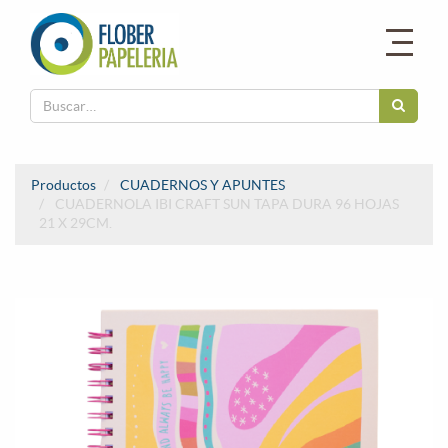
Productos
CUADERNOS Y APUNTES
CUADERNOLA IBI CRAFT SUN TAPA DURA 96 HOJAS
21 X 29CM.