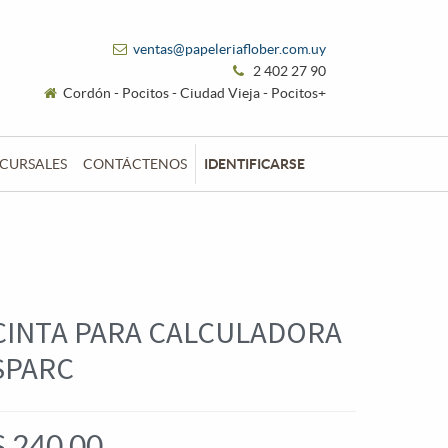
ventas@papeleriaflober.com.uy
2 402 27 90
Cordón - Pocitos - Ciudad Vieja - Pocitos+
CURSALES
CONTÁCTENOS
IDENTIFICARSE
CINTA PARA CALCULADORA
SPARC
$
240,00