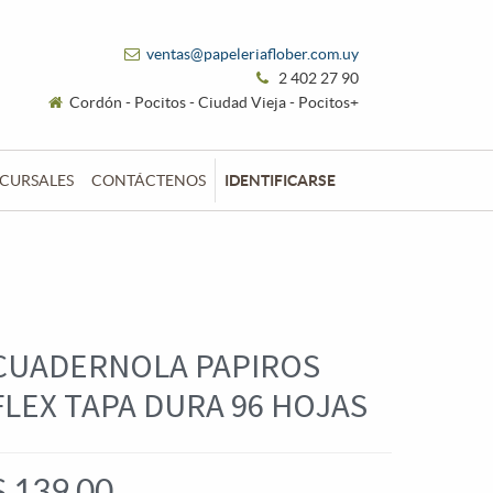
ventas@papeleriaflober.com.uy
2 402 27 90
Cordón - Pocitos - Ciudad Vieja - Pocitos+
CURSALES
CONTÁCTENOS
IDENTIFICARSE
CUADERNOLA PAPIROS
FLEX TAPA DURA 96 HOJAS
$
139,00