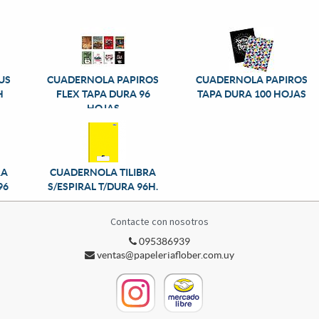
US
CUADERNOLA PAPIROS
CUADERNOLA PAPIROS
H
FLEX TAPA DURA 96
TAPA DURA 100 HOJAS
HOJAS
RA
CUADERNOLA TILIBRA
96
S/ESPIRAL T/DURA 96H.
Contacte con nosotros
095386939
ventas@papeleriaflober.com.uy