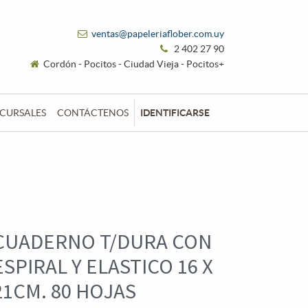
ventas@papeleriaflober.com.uy
2 402 27 90
Cordón - Pocitos - Ciudad Vieja - Pocitos+
CURSALES
CONTÁCTENOS
IDENTIFICARSE
CUADERNO T/DURA CON
ESPIRAL Y ELASTICO 16 X
21CM. 80 HOJAS