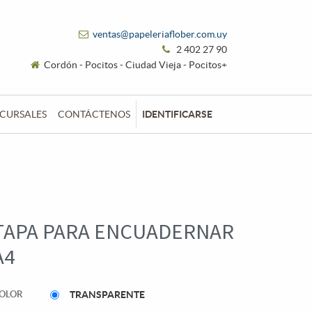
ventas@papeleriaflober.com.uy
2 402 27 90
Cordón - Pocitos - Ciudad Vieja - Pocitos+
CURSALES
CONTÁCTENOS
IDENTIFICARSE
TAPA PARA ENCUADERNAR
A4
OLOR
TRANSPARENTE