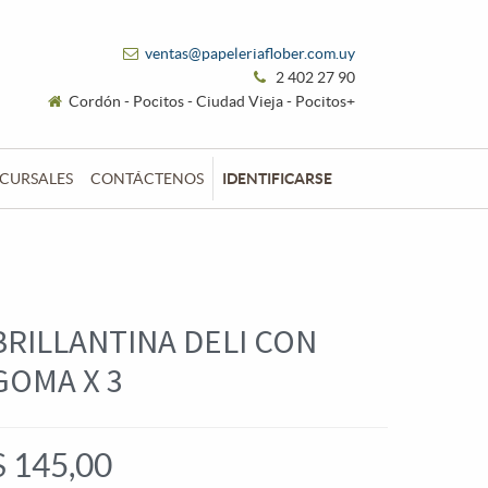
ventas@papeleriaflober.com.uy
2 402 27 90
Cordón - Pocitos - Ciudad Vieja - Pocitos+
CURSALES
CONTÁCTENOS
IDENTIFICARSE
BRILLANTINA DELI CON
GOMA X 3
$
145,00