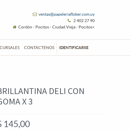
ventas@papeleriaflober.com.uy
2 402 27 90
Cordón - Pocitos - Ciudad Vieja - Pocitos+
CURSALES
CONTÁCTENOS
IDENTIFICARSE
BRILLANTINA DELI CON
GOMA X 3
$
145,00