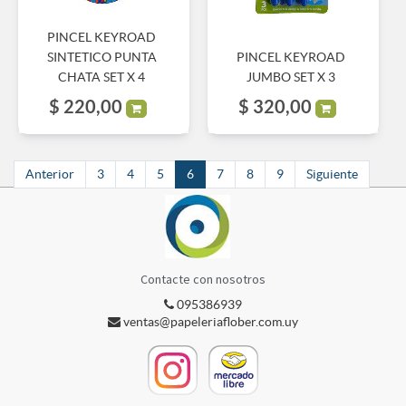
PINCEL KEYROAD
SINTETICO PUNTA
PINCEL KEYROAD
CHATA SET X 4
JUMBO SET X 3
$
220,00
$
320,00
Anterior
3
4
5
6
7
8
9
Siguiente
Contacte con nosotros
095386939
ventas@papeleriaflober.com.uy