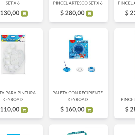
SET X 6
PINCEL ARTESCO SET X 6
PINCEL 
130,00
$
280,00
$
2
TA PARA PINTURA
PALETA CON RECIPIENTE
KEYROAD
KEYROAD
PINCEL
110,00
$
160,00
$
2