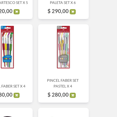
ARTESCO SET X 5
PALETA SET X 6
20,00
$
290,00
PINCEL FABER SET
 FABER SET X 4
PASTEL X 4
80,00
$
280,00