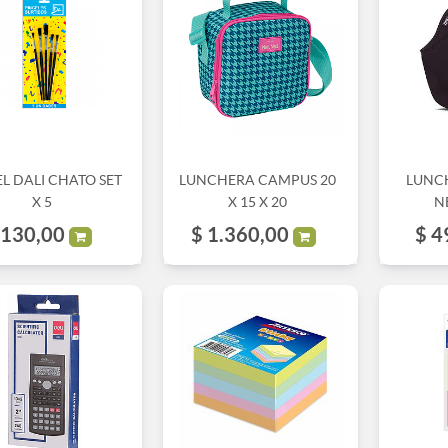
L DALI CHATO SET
LUNCHERA CAMPUS 20
LUNC
X 5
X 15 X 20
N
130,00
$
1.360,00
$
4