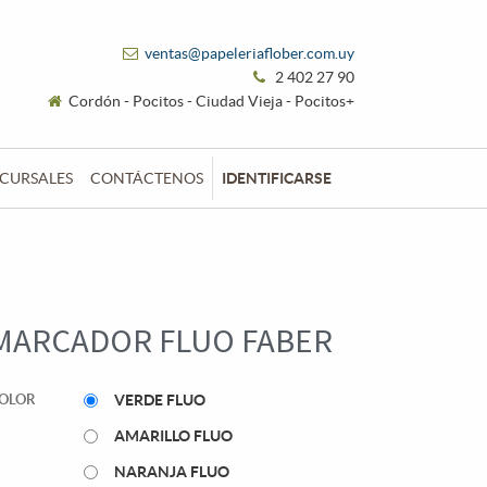
ventas@papeleriaflober.com.uy
2 402 27 90
Cordón - Pocitos - Ciudad Vieja - Pocitos+
CURSALES
CONTÁCTENOS
IDENTIFICARSE
MARCADOR FLUO FABER
OLOR
VERDE FLUO
AMARILLO FLUO
NARANJA FLUO