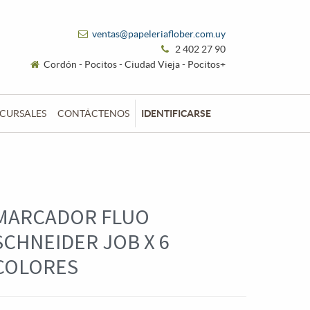
ventas@papeleriaflober.com.uy
2 402 27 90
Cordón - Pocitos - Ciudad Vieja - Pocitos+
CURSALES
CONTÁCTENOS
IDENTIFICARSE
MARCADOR FLUO
SCHNEIDER JOB X 6
COLORES