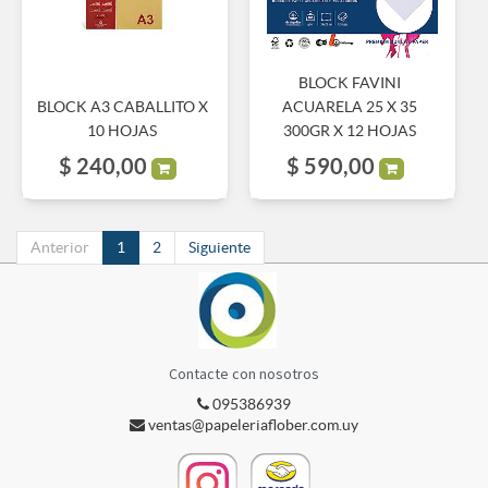
BLOCK FAVINI
BLOCK A3 CABALLITO X
ACUARELA 25 X 35
10 HOJAS
300GR X 12 HOJAS
$
240,00
$
590,00
Anterior
1
2
Siguiente
Contacte con nosotros
095386939
ventas@papeleriaflober.com.uy