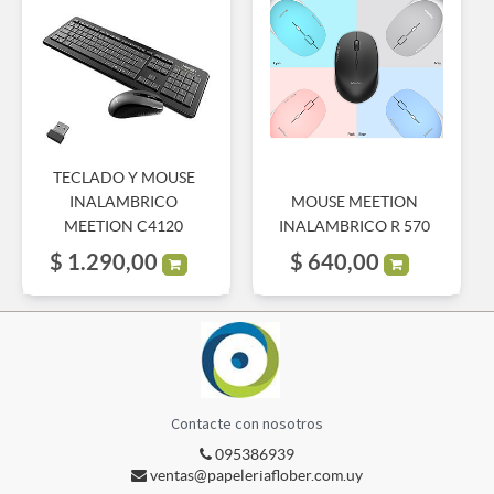
TECLADO Y MOUSE
INALAMBRICO
MOUSE MEETION
MEETION C4120
INALAMBRICO R 570
$
1.290,00
$
640,00
Contacte con nosotros
095386939
ventas@papeleriaflober.com.uy