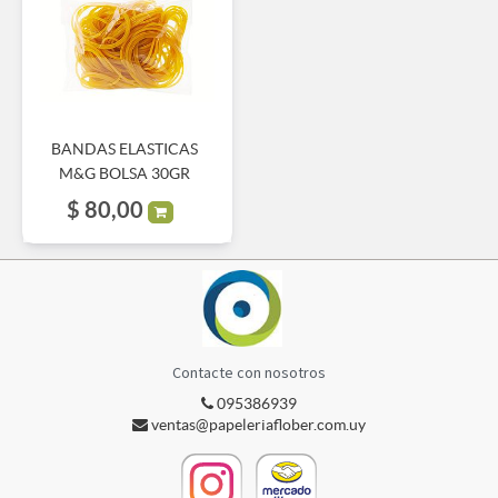
BANDAS ELASTICAS
M&G BOLSA 30GR
$
80,00
Contacte con nosotros
095386939
ventas@papeleriaflober.com.uy