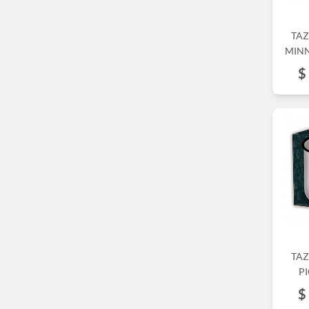
TAZ
MINN
$
TAZ
P
$