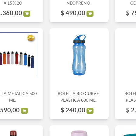
X 15 X 20
NEOPRENO
CE
1.360,00
$
490,00
$
7
LLA METALICA 500
BOTELLA RIO CURVE
BOTE
ML.
PLASTICA 800 ML.
PLAS
590,00
$
240,00
$
2