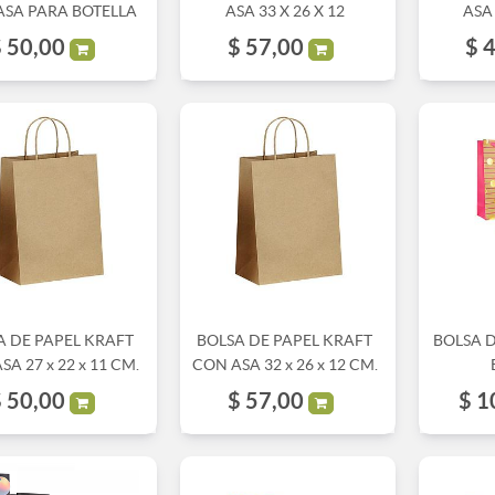
ASA PARA BOTELLA
ASA 33 X 26 X 12
ASA 
$
50,00
$
57,00
$
4
A DE PAPEL KRAFT
BOLSA DE PAPEL KRAFT
BOLSA 
A 27 x 22 x 11 CM.
CON ASA 32 x 26 x 12 CM.
$
50,00
$
57,00
$
1