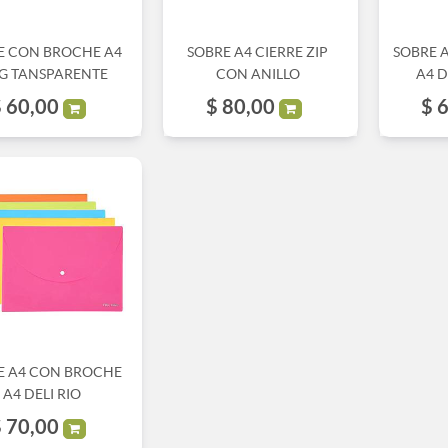
E CON BROCHE A4
SOBRE A4 CIERRE ZIP
SOBRE 
G TANSPARENTE
CON ANILLO
A4 
$
60,00
$
80,00
$
6
E A4 CON BROCHE
A4 DELI RIO
$
70,00