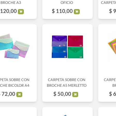
BROCHE A3
OFICIO
CARPETA
120,00
$
110,00
$
9
PETA SOBRE CON
CARPETA SOBRE CON
CARPE
CHE BICOLOR A4
BROCHE A5 MERLETTO
B
$
72,00
$
50,00
$
6