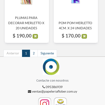
PLUMAS PARA
DECORAR MERLETTO X
POM POM MERLETTO
20 UNIDADES
4CM. X 24 UNIDADES
$
190,00
$
170,00
Anterior
1
2
Siguiente
Contacte con nosotros
095386939
ventas@papeleriaflober.com.uy