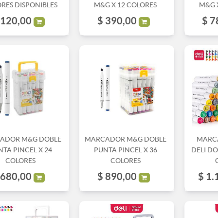
RES DISPONIBLES
M&G X 12 COLORES
M&G 
120,00
$
390,00
$
7
ADOR M&G DOBLE
MARCADOR M&G DOBLE
MARC
TA PINCEL X 24
PUNTA PINCEL X 36
DELI DO
COLORES
COLORES
680,00
$
890,00
$
1.