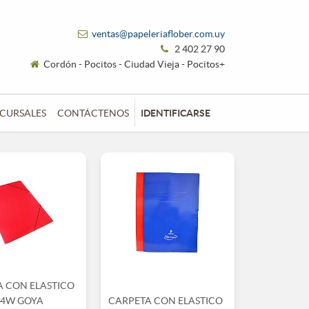
ventas@papeleriaflober.com.uy
2 402 27 90
Cordón - Pocitos - Ciudad Vieja - Pocitos+
CURSALES
CONTÁCTENOS
IDENTIFICARSE
A CON ELASTICO
/4W GOYA
CARPETA CON ELASTICO